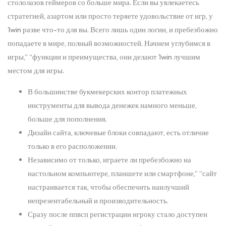
стололазов геймеров со больше мира. Если вы увлекаетесь
стратегией, азартом или просто теряете удовольствие от игр, у
1win разве что-то для вы. Всего лишь один логин, и пребезбожно
попадаете в мире, полный возможностей. Начнем углубимся в
игры,” “функции и преимущества, они делают 1win лучшим
местом для игры.
В большинстве букмекерских контор платежных
инструменты для вывода денежек намного меньше,
больше для пополнения.
Дизайн сайта, ключевые блоки совпадают, есть отличие
только в его расположении.
Независимо от только, играете ли пребезбожно на
настольном компьютере, планшете или смартфоне,” “сайт
настраивается так, чтобы обеспечить наилучший
непрезентабельный и производительность.
Сразу после ппвсп регистрации игроку стало доступен