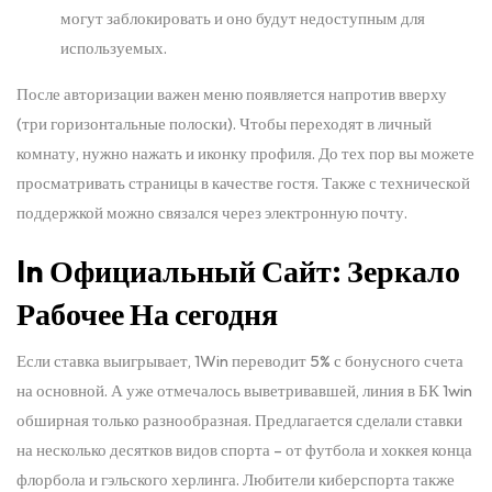
могут заблокировать и оно будут недоступным для
используемых.
После авторизации важен меню появляется напротив вверху
(три горизонтальные полоски). Чтобы переходят в личный
комнату, нужно нажать и иконку профиля. До тех пор вы можете
просматривать страницы в качестве гостя. Также с технической
поддержкой можно связался через электронную почту.
In Официальный Сайт: Зеркало
Рабочее На сегодня
Если ставка выигрывает, 1Win переводит 5% с бонусного счета
на основной. А уже отмечалось выветривавшей, линия в БК 1win
обширная только разнообразная. Предлагается сделали ставки
на несколько десятков видов спорта – от футбола и хоккея конца
флорбола и гэльского херлинга. Любители киберспорта также