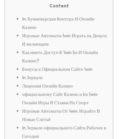
Content
In: Букмекерская Контора И Онлайн
Казино
Игровые Автоматы 1win Играть на Деньги
И желающим
Как иметь Доступ К 1win Бк И Онлайн
Казино?
Бонусы а Официальном Сайте 1win
In Зеркало
Лицензия Онлайн Казино
официальному Сайт Казино и Бк 1win:
Онлайн Игры И Ставки На Спорт
Игровые Автоматы От 1win: Играйте В
Новые Слоты!
In Зеркало официального Сайта Рабочее в
Сегодня