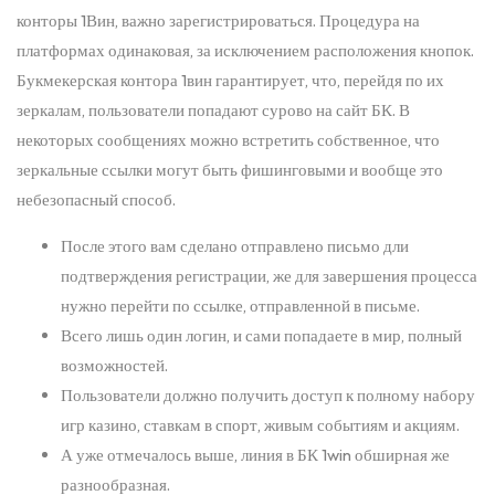
конторы 1Вин, важно зарегистрироваться. Процедура на
платформах одинаковая, за исключением расположения кнопок.
Букмекерская контора 1вин гарантирует, что, перейдя по их
зеркалам, пользователи попадают сурово на сайт БК. В
некоторых сообщениях можно встретить собственное, что
зеркальные ссылки могут быть фишинговыми и вообще это
небезопасный способ.
После этого вам сделано отправлено письмо дли
подтверждения регистрации, же для завершения процесса
нужно перейти по ссылке, отправленной в письме.
Всего лишь один логин, и сами попадаете в мир, полный
возможностей.
Пользователи должно получить доступ к полному набору
игр казино, ставкам в спорт, живым событиям и акциям.
А уже отмечалось выше, линия в БК 1win обширная же
разнообразная.