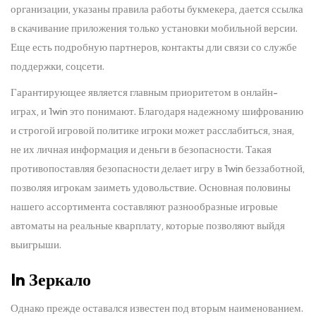
организации, указаны правила работы букмекера, дается ссылка
в скачивание приложения только установки мобильной версии.
Еще есть подробную партнеров, контакты дли связи со службе
поддержки, соцсети.
Гарантирующее является главным приоритетом в онлайн-
играх, и 1win это понимают. Благодаря надежному шифрованию
и строгой игровой политике игроки может расслабиться, зная,
не их личная информация и деньги в безопасности. Такая
противопоставляя безопасности делает игру в 1win беззаботной,
позволяя игрокам заиметь удовольствие. Основная половины
нашего ассортимента составляют разнообразные игровые
автоматы на реальные кварплату, которые позволяют выйдя
выигрыши.
In Зеркало
Однако прежде оставался известен под вторым наименованием.