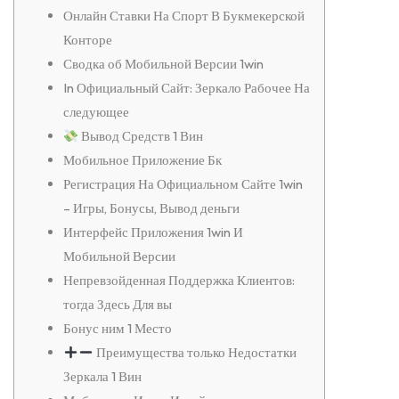
Онлайн Ставки На Спорт В Букмекерской
Конторе
Сводка об Мобильной Версии 1win
In Официальный Сайт: Зеркало Рабочее На
следующее
Вывод Средств 1 Вин
Мобильное Приложение Бк
Регистрация На Официальном Сайте 1win
– Игры, Бонусы, Вывод деньги
Интерфейс Приложения 1win И
Мобильной Версии
Непревзойденная Поддержка Клиентов:
тогда Здесь Для вы
Бонус ним 1 Место
Преимущества только Недостатки
Зеркала 1 Вин