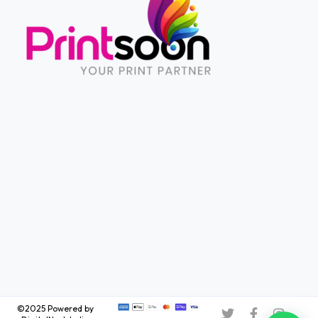
©2025 Powered by