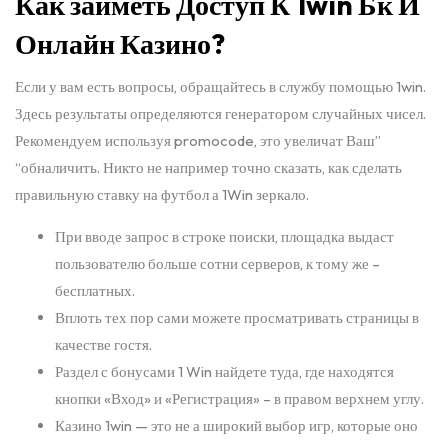
Как заиметь Доступ К 1win Бк И
Онлайн Казино?
Если у вам есть вопросы, обращайтесь в службу помощью 1win.
Здесь результаты определяются генератором случайных чисел.
Рекомендуем используя promocode, это увеличат Ваш”
“обналичить. Никто не например точно сказать, как сделать
правильную ставку на футбол а 1Win зеркало.
При вводе запрос в строке поиски, площадка выдаст
пользователю больше сотни серверов, к тому же –
бесплатных.
Вплоть тех пор сами можете просматривать страницы в
качестве гостя.
Раздел с бонусами 1 Win найдете туда, где находятся
кнопки «Вход» и «Регистрация» – в правом верхнем углу.
Казино 1win — это не а широкий выбор игр, которые оно