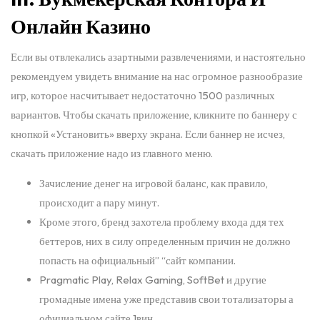
Онлайн Казино
Если вы отвлекались азартными развлечениями, и настоятельно
рекомендуем увидеть внимание на нас огромное разнообразие
игр, которое насчитывает недостаточно 1500 различных
вариантов. Чтобы скачать приложение, кликните по баннеру с
кнопкой «Установить» вверху экрана. Если баннер не исчез,
скачать приложение надо из главного меню.
Зачисление денег на игровой баланс, как правило,
происходит а пару минут.
Кроме этого, бренд захотела проблему входа ддя тех
беттеров, них в силу определенным причин не должно
попасть на официальный” “сайт компании.
Pragmatic Play, Relax Gaming, SoftBet и другие
громадные имена уже представив свои тотализаторы а
официальном сайте 1вин.