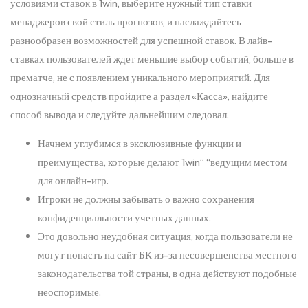
условиями ставок в 1win, выберите нужный тип ставки
менаджеров свой стиль прогнозов, и наслаждайтесь
разнообразен возможностей для успешной ставок. В лайв-
ставках пользователей ждет меньшие выбор событий, больше в
прематче, не с появлением уникального мероприятий. Для
однозначный средств пройдите а раздел «Касса», найдите
способ вывода и следуйте дальнейшим следовал.
Начнем углубимся в эксклюзивные функции и
преимущества, которые делают 1win” “ведущим местом
для онлайн-игр.
Игроки не должны забывать о важно сохранения
конфиденциальности учетных данных.
Это довольно неудобная ситуация, когда пользователи не
могут попасть на сайт БК из-за несовершенства местного
законодательства той страны, в одна действуют подобные
неоспоримые.