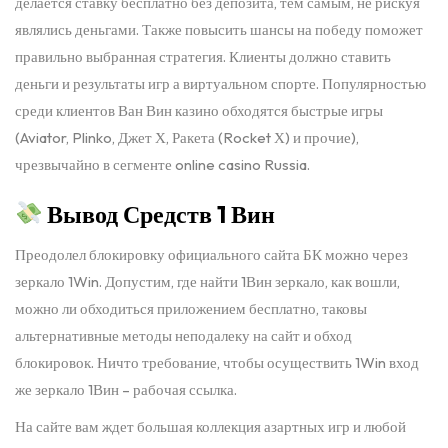
делается ставку бесплатно без депозита, тем самым, не рискуя
являлись деньгами. Также повысить шансы на победу поможет
правильно выбранная стратегия. Клиенты должно ставить
деньги и результаты игр а виртуальном спорте. Популярностью
среди клиентов Ван Вин казино обходятся быстрые игры
(Aviator, Plinko, Джет Х, Ракета (Rocket Х) и прочие),
чрезвычайно в сегменте online casino Russia.
Вывод Средств 1 Вин
Преодолел блокировку официального сайта БК можно через
зеркало 1Win. Допустим, где найти 1Вин зеркало, как вошли,
можно ли обходиться приложением бесплатно, таковы
альтернативные методы неподалеку на сайт и обход
блокировок. Ничто требование, чтобы осуществить 1Win вход
же зеркало 1Вин – рабочая ссылка.
На сайте вам ждет большая коллекция азартных игр и любой