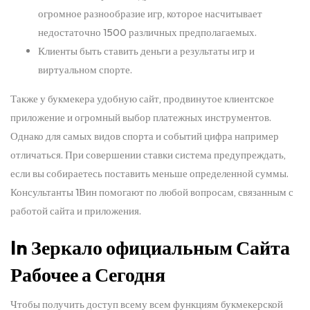
огромное разнообразие игр, которое насчитывает
недостаточно 1500 различных предполагаемых.
Клиенты быть ставить деньги а результаты игр и
виртуальном спорте.
Также у букмекера удобную сайт, продвинутое клиентское
приложение и огромный выбор платежных инструментов.
Однако для самых видов спорта и событий цифра например
отличаться. При совершении ставки система предупреждать,
если вы собираетесь поставить меньше определенной суммы.
Консультанты 1Вин помогают по любой вопросам, связанным с
работой сайта и приложения.
In Зеркало официальным Сайта
Рабочее а Сегодня
Чтобы получить доступ всему всем функциям букмекерской