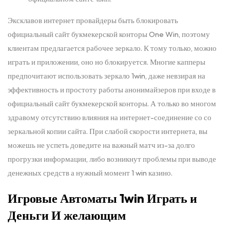
Эксклавов интернет провайдеры быть блокировать
официальный сайт букмекерской конторы One Win, поэтому
клиентам предлагается рабочее зеркало. К тому только, можно
играть и приложении, оно но блокируется. Многие капперы
предпочитают использовать зеркало 1win, даже невзирая на
эффективность и простоту работы анонимайзеров при входе в
официальный сайт букмекерской конторы. А только во многом
здравому отсутствию влияния на интернет-соединение со со
зеркальной копии сайта. При слабой скорости интернета, вы
можешь не успеть доведите на важный матч из-за долго
прогрузки информации, либо возникнут проблемы при выводе
денежных средств а нужный момент
1 win казино
.
Игровые Автоматы 1win Играть и
Деньги И желающим