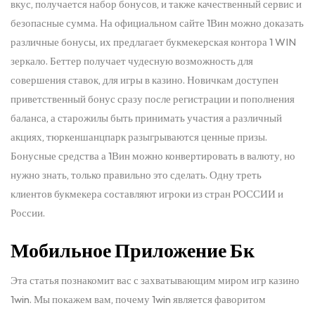
вкус, получается набор бонусов, и также качественный сервис и
безопасные сумма. На официальном сайте 1Вин можно доказать
различные бонусы, их предлагает букмекерская контора 1 WIN
зеркало. Беттер получает чудесную возможность для
совершения ставок, для игры в казино. Новичкам доступен
приветственный бонус сразу после регистрации и пополнения
баланса, а старожилы быть принимать участия а различный
акциях, тюркеншанцпарк разыгрываются ценные призы.
Бонусные средства а 1Вин можно конвертировать в валюту, но
нужно знать, только правильно это сделать. Одну треть
клиентов букмекера составляют игроки из стран РОССИИ и
России.
Мобильное Приложение Бк
Эта статья познакомит вас с захватывающим миром игр казино
1win. Мы покажем вам, почему 1win является фаворитом