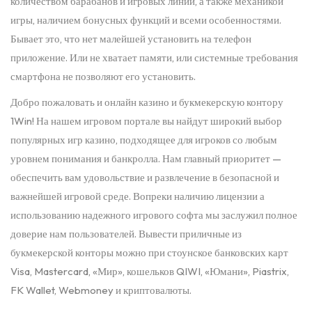
количеством барабанов и игровых линий, а также механикой
игры, наличием бонусных функций и всеми особенностями.
Бывает это, что нет малейшей установить на телефон
приложение. Или не хватает памяти, или системные требования
смартфона не позволяют его установить.
Добро пожаловать и онлайн казино и букмекерскую контору
1Win! На нашем игровом портале вы найдут широкий выбор
популярных игр казино, подходящее для игроков со любым
уровнем понимания и банкролла. Нам главный приоритет —
обеспечить вам удовольствие и развлечение в безопасной и
важнейшей игровой среде. Вопреки наличию лицензии а
использованию надежного игрового софта мы заслужил полное
доверие нам пользователей. Вывести приличные из
букмекерской конторы можно при стоунское банковских карт
Visa, Mastercard, «Мир», кошельков QIWI, «Юмани», Piastrix,
FK Wallet, Webmoney и криптовалюты.