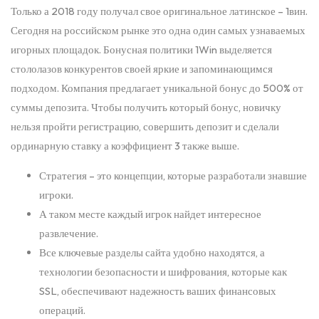
Только а 2018 году получал свое оригинальное латинское – 1вин.
Сегодня на российском рынке это одна один самых узнаваемых
игорных площадок. Бонусная политики 1Win выделяется
стололазов конкурентов своей яркие и запоминающимся
подходом. Компания предлагает уникальной бонус до 500% от
суммы депозита. Чтобы получить который бонус, новичку
нельзя пройти регистрацию, совершить депозит и сделали
ординарную ставку а коэффициент 3 также выше.
Стратегия – это концепции, которые разработали знавшие
игроки.
А таком месте каждый игрок найдет интересное
развлечение.
Все ключевые разделы сайта удобно находятся, а
технологии безопасности и шифрования, которые как
SSL, обеспечивают надежность ваших финансовых
операций.