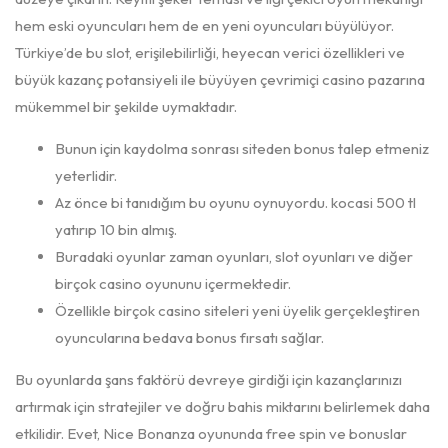
hem eski oyuncuları hem de en yeni oyuncuları büyülüyor.
Türkiye’de bu slot, erişilebilirliği, heyecan verici özellikleri ve
büyük kazanç potansiyeli ile büyüyen çevrimiçi casino pazarına
mükemmel bir şekilde uymaktadır.
Bunun için kaydolma sonrası siteden bonus talep etmeniz
yeterlidir.
Az önce bi tanıdığım bu oyunu oynuyordu. kocasi 500 tl
yatırıp 10 bin almış.
Buradaki oyunlar zaman oyunları, slot oyunları ve diğer
birçok casino oyununu içermektedir.
Özellikle birçok casino siteleri yeni üyelik gerçekleştiren
oyuncularına bedava bonus fırsatı sağlar.
Bu oyunlarda şans faktörü devreye girdiği için kazançlarınızı
artırmak için stratejiler ve doğru bahis miktarını belirlemek daha
etkilidir. Evet, Nice Bonanza oyununda free spin ve bonuslar