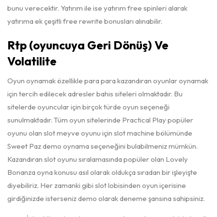
bunu verecektir. Yatırım ile ise yatırım free spinleri alarak
yatırıma ek çeşitli free rewrite bonusları alınabilir.
Rtp (oyuncuya Geri Dönüş) Ve
Volatilite
Oyun oynamak özellikle para para kazandıran oyunlar oynamak
için tercih edilecek adresler bahis siteleri olmaktadır. Bu
sitelerde oyuncular için birçok türde oyun seçeneği
sunulmaktadır. Tüm oyun sitelerinde Practical Play popüler
oyunu olan slot meyve oyunu için slot machine bölümünde
Sweet Paz demo oynama seçeneğini bulabilmeniz mümkün.
Kazandıran slot oyunu sıralamasında popüler olan Lovely
Bonanza oyna konusu asıl olarak oldukça sıradan bir işleyişte
diyebiliriz. Her zamanki gibi slot lobisinden oyun içerisine
girdiğinizde isterseniz demo olarak deneme şansına sahipsiniz.