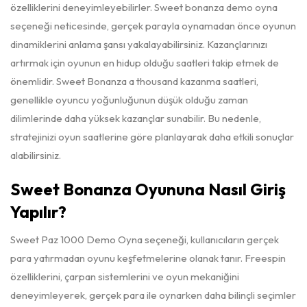
özelliklerini deneyimleyebilirler. Sweet bonanza demo oyna
seçeneği neticesinde, gerçek parayla oynamadan önce oyunun
dinamiklerini anlama şansı yakalayabilirsiniz. Kazançlarınızı
artırmak için oyunun en hidup olduğu saatleri takip etmek de
önemlidir. Sweet Bonanza a thousand kazanma saatleri,
genellikle oyuncu yoğunluğunun düşük olduğu zaman
dilimlerinde daha yüksek kazançlar sunabilir. Bu nedenle,
stratejinizi oyun saatlerine göre planlayarak daha etkili sonuçlar
alabilirsiniz.
Sweet Bonanza Oyununa Nasıl Giriş
Yapılır?
Sweet Paz 1000 Demo Oyna seçeneği, kullanıcıların gerçek
para yatırmadan oyunu keşfetmelerine olanak tanır. Freespin
özelliklerini, çarpan sistemlerini ve oyun mekaniğini
deneyimleyerek, gerçek para ile oynarken daha bilinçli seçimler