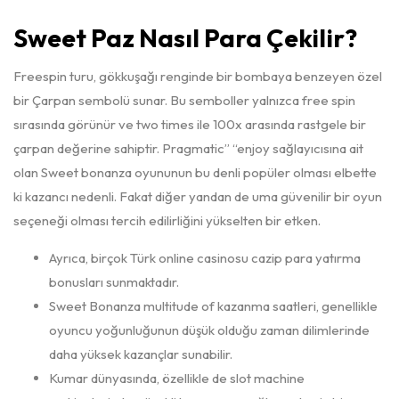
Sweet Paz Nasıl Para Çekilir?
Freespin turu, gökkuşağı renginde bir bombaya benzeyen özel
bir Çarpan sembolü sunar. Bu semboller yalnızca free spin
sırasında görünür ve two times ile 100x arasında rastgele bir
çarpan değerine sahiptir. Pragmatic” “enjoy sağlayıcısına ait
olan Sweet bonanza oyununun bu denli popüler olması elbette
ki kazancı nedenli. Fakat diğer yandan de uma güvenilir bir oyun
seçeneği olması tercih edilirliğini yükselten bir etken.
Ayrıca, birçok Türk online casinosu cazip para yatırma
bonusları sunmaktadır.
Sweet Bonanza multitude of kazanma saatleri, genellikle
oyuncu yoğunluğunun düşük olduğu zaman dilimlerinde
daha yüksek kazançlar sunabilir.
Kumar dünyasında, özellikle de slot machine