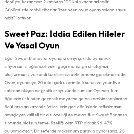
dönüşte, kazancınız 2 katından 100 kata kadar artabilir.
Günümüzde mobil cihazlar üzerinden oyun oynayanların sayısı
hızla” “artıyor.
Sweet Paz: İddia Edilen Hileler
Ve Yasal Oyun
Eğer Sweet Bienestar oyununu en iyi şekilde oynamak
istiyorsanız, eğlenceli vakit geçirmeniz için stratejinizi
oluşturmanız ve kendi kurallarınızı belirlemeniz gerekmektedir.
Oyun, oyuncuya 20 adet çark üzerinde 6 sütun ve your five
satırdan oluşan bir grafik arayüzünde sunulur. Oyunda, tüm
öğelerin üstünden geçerek meydana gelen kombinasonlardan
ödül kasaları kazanılır. Wilds’lerin geri dönüşlerin arttırılmasını
amaçlayan kaliteli bir dizi özelliği de mevcuttur. Sweet Bonanza
slotunda, slotsun temel özelliği olan RTP olarak 96. 47%
bulunmaktadır. Bir seferde maksimum parayla oynarsanız, 20,