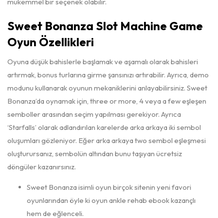
mükemmel bir seçenek olabilir.
Sweet Bonanza Slot Machine Game
Oyun Özellikleri
Oyuna düşük bahislerle başlamak ve aşamalı olarak bahisleri
artırmak, bonus turlarına girme şansınızı artırabilir. Ayrıca, demo
modunu kullanarak oyunun mekaniklerini anlayabilirsiniz. Sweet
Bonanza’da oynamak için, three or more, 4 veya a few eşleşen
semboller arasından seçim yapılması gerekiyor. Ayrıca
‘Starfalls’ olarak adlandırılan karelerde arka arkaya iki sembol
oluşumları gözleniyor. Eğer arka arkaya two sembol eşleşmesi
oluşturursanız, sembolün altından bunu taşıyan ücretsiz
döngüler kazanırsınız.
Sweet Bonanza isimli oyun birçok sitenin yeni favori
oyunlarından öyle ki oyun ankle rehab ebook kazançlı
hem de eğlenceli.