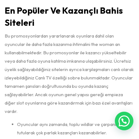
En Popüler Ve Kazançlı Bahis
Siteleri
Bu promosyonlardan yararlanarak oyunlara dahil olan
oyuncular ile daha fazla kazanma ihtimalini the woman an
kullanabilmektedir. Bu promosyonlar ile kazancı yükseltebilir
veya daha fazla oyuna katılma imkanına ulaşabilirsiniz. Ücretsiz
üyelik sağlayabildiğiniz sitelerin ayrıca karşılaşmaları canlı olarak
izleyebildiğiniz Canlı TV özelliği sobre bulunmaktadır. Oyuncular
tamamen şansları doğrultusunda bu oyunda kazanç
sağlayabilirler. Ancak oyunun genel yapısı gereği empieza
diğer slot oyunlarına göre kazandırmak için bazı özel avantajları
vardır.
Oyuncular aynı zamanda, toplu wildlar ve çarpanlara tabi
tutularak çok parlak kazançları kazanabilirler.