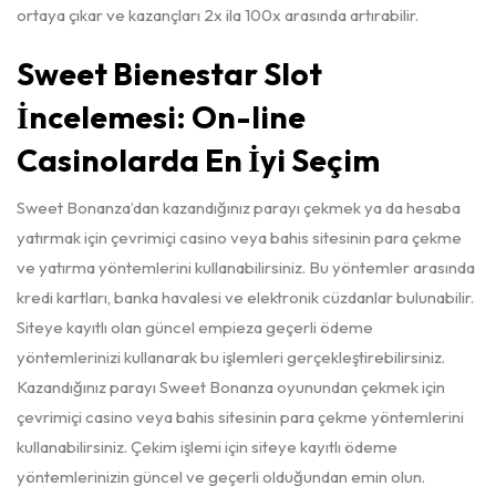
ortaya çıkar ve kazançları 2x ila 100x arasında artırabilir.
Sweet Bienestar Slot
İncelemesi: On-line
Casinolarda En İyi Seçim
Sweet Bonanza’dan kazandığınız parayı çekmek ya da hesaba
yatırmak için çevrimiçi casino veya bahis sitesinin para çekme
ve yatırma yöntemlerini kullanabilirsiniz. Bu yöntemler arasında
kredi kartları, banka havalesi ve elektronik cüzdanlar bulunabilir.
Siteye kayıtlı olan güncel empieza geçerli ödeme
yöntemlerinizi kullanarak bu işlemleri gerçekleştirebilirsiniz.
Kazandığınız parayı Sweet Bonanza oyunundan çekmek için
çevrimiçi casino veya bahis sitesinin para çekme yöntemlerini
kullanabilirsiniz. Çekim işlemi için siteye kayıtlı ödeme
yöntemlerinizin güncel ve geçerli olduğundan emin olun.