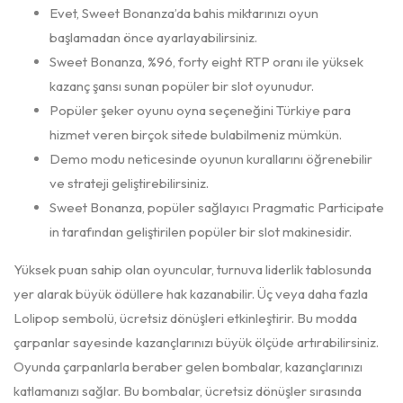
Evet, Sweet Bonanza’da bahis miktarınızı oyun
başlamadan önce ayarlayabilirsiniz.
Sweet Bonanza, %96, forty eight RTP oranı ile yüksek
kazanç şansı sunan popüler bir slot oyunudur.
Popüler şeker oyunu oyna seçeneğini Türkiye para
hizmet veren birçok sitede bulabilmeniz mümkün.
Demo modu neticesinde oyunun kurallarını öğrenebilir
ve strateji geliştirebilirsiniz.
Sweet Bonanza, popüler sağlayıcı Pragmatic Participate
in tarafından geliştirilen popüler bir slot makinesidir.
Yüksek puan sahip olan oyuncular, turnuva liderlik tablosunda
yer alarak büyük ödüllere hak kazanabilir. Üç veya daha fazla
Lolipop sembolü, ücretsiz dönüşleri etkinleştirir. Bu modda
çarpanlar sayesinde kazançlarınızı büyük ölçüde artırabilirsiniz.
Oyunda çarpanlarla beraber gelen bombalar, kazançlarınızı
katlamanızı sağlar. Bu bombalar, ücretsiz dönüşler sırasında