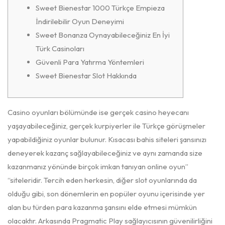
Sweet Bienestar 1000 Türkçe Empieza
İndirilebilir Oyun Deneyimi
Sweet Bonanza Oynayabileceğiniz En İyi
Türk Casinoları
Güvenli Para Yatırma Yöntemleri
Sweet Bienestar Slot Hakkında
Casino oyunları bölümünde ise gerçek casino heyecanı
yaşayabileceğiniz, gerçek kurpiyerler ile Türkçe görüşmeler
yapabildiğiniz oyunlar bulunur. Kısacası bahis siteleri şansınızı
deneyerek kazanç sağlayabileceğiniz ve aynı zamanda size
kazanmanız yönünde birçok imkan tanıyan online oyun”
“siteleridir. Tercih eden herkesin, diğer slot oyunlarında da
olduğu gibi, son dönemlerin en popüler oyunu içerisinde yer
alan bu türden para kazanma şansını elde etmesi mümkün
olacaktır. Arkasında Pragmatic Play sağlayıcısının güvenilirliğini